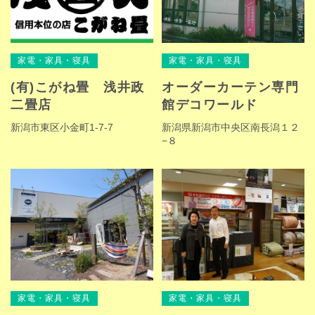
家電・家具・寝具
家電・家具・寝具
(有)こがね畳 浅井政
オーダーカーテン専門
二畳店
館デコワールド
新潟市東区小金町1-7-7
新潟県新潟市中央区南長潟１２
−８
家電・家具・寝具
家電・家具・寝具