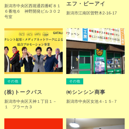
エフ・ピーアイ
新潟市中央区西堀通四番町８１
６番地６ 神野開発ビル３０２
新潟市江南区曽野木2-16-17
号室
その他
その他
(株)トークパス
㈲シンシン商事
新潟市中央区天神１丁目１－
新潟市中央区女池４-１５-７
１ プラーカ３