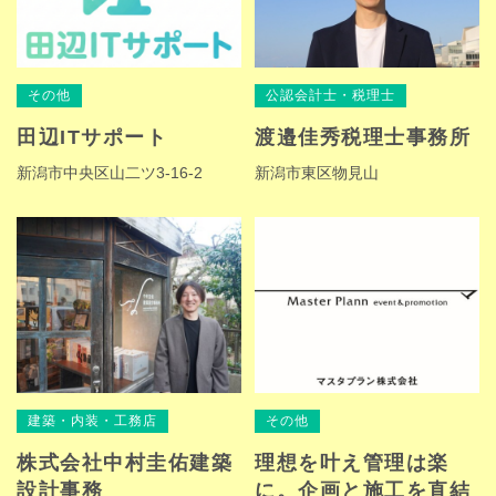
その他
公認会計士・税理士
田辺ITサポート
渡邉佳秀税理士事務所
新潟市中央区山二ツ3-16-2
新潟市東区物見山
建築・内装・工務店
その他
株式会社中村圭佑建築
理想を叶え管理は楽
設計事務
に。企画と施工を直結