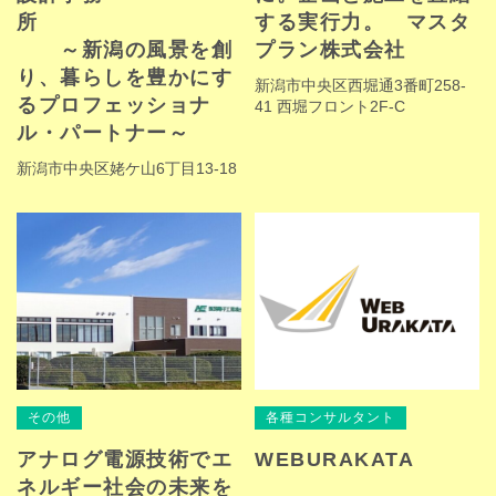
所
する実行力。 マスタ
～新潟の風景を創
プラン株式会社
り、暮らしを豊かにす
新潟市中央区西堀通3番町258-
るプロフェッショナ
41 西堀フロント2F-C
ル・パートナー～
新潟市中央区姥ケ山6丁目13-18
その他
各種コンサルタント
アナログ電源技術でエ
WEBURAKATA
ネルギー社会の未来を