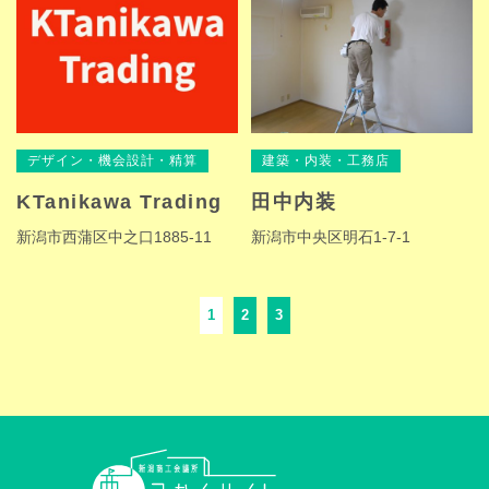
デザイン・機会設計・精算
建築・内装・工務店
KTanikawa Trading
田中内装
新潟市西蒲区中之口1885-11
新潟市中央区明石1-7-1
1
2
3