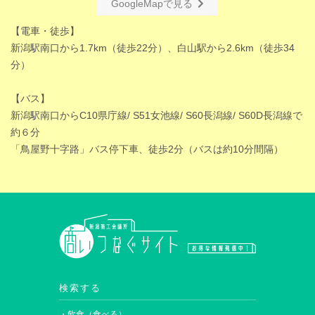
GoogleMapで見る
【電車・徒歩】
新潟駅南口から1.7km（徒歩22分）、白山駅から2.6km（徒歩34
分）
【バス】
新潟駅南口からC10県庁線/ S51女池線/ S60長潟線/ S60D長潟線で
約６分
「鳥屋野十字路」バス停下車、徒歩2分（バスは約10分間隔）
検索する
・飲食（食べる）