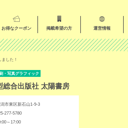
お得なクーポン
掲載希望の方
運営情報
創刊しました！
刷・写真グラフィック
型総合出版社 太陽書房
潟市東区新石山1-9-3
25-277-5780
0:00～17:00