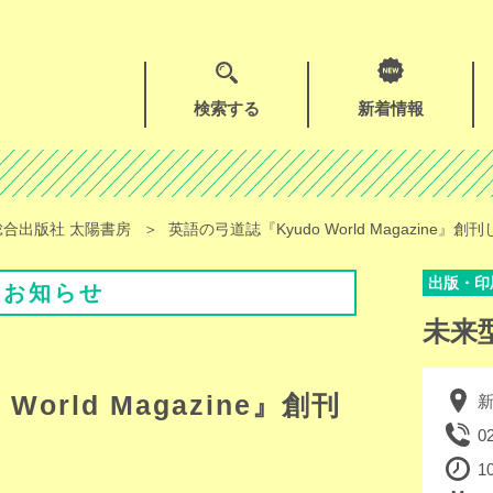
検索する
新着情報
飲食（食べる）
合出版社 太陽書房
英語の弓道誌『Kyudo World Magazine』
小売（買う）
出版・印
お知らせ
未来
生活関連サービス
orld Magazine』創刊
新
専門・技術サービス
0
1