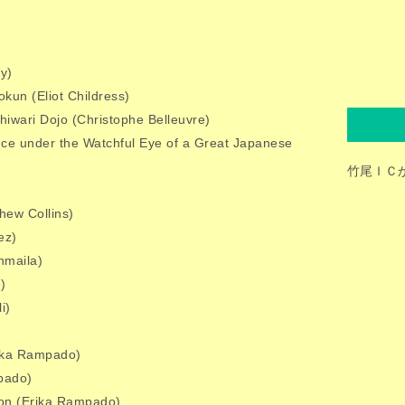
ty)
okun (Eliot Childress)
shiwari Dojo (Christophe Belleuvre)
nce under the Watchful Eye of a Great Japanese
竹尾ＩＣ
hew Collins)
ez)
nmaila)
)
i)
rika Rampado)
pado)
tion (Erika Rampado)