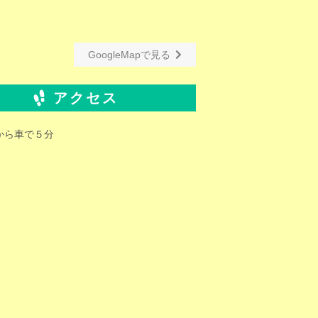
GoogleMapで見る
アクセス
から車で５分