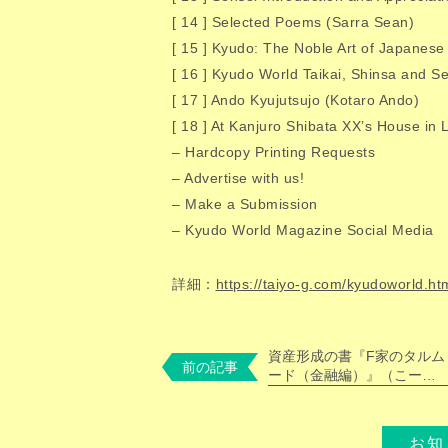
[ 14 ] Selected Poems (Sarra Sean)
[ 15 ] Kyudo: The Noble Art of Japanese 
[ 16 ] Kyudo World Taikai, Shinsa and S
[ 17 ] Ando Kyujutsujo (Kotaro Ando)
[ 18 ] At Kanjuro Shibata XX’s House in
– Hardcopy Printing Requests
– Advertise with us!
– Make a Submission
– Kyudo World Magazine Social Media
詳細：
https://taiyo-g.com/kyudoworld.ht
資産形成の書『F家のタルム
前の記事
ード（金融編）』（こーた
ん著）、増刷します！
お知