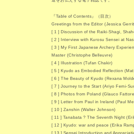
道をお伝えする電子雑誌です。
『Table of Contents』（目次）
Greetings from the Editor (Jessica Gerri
[ 1 ] Discussion of the Raiki-Shagi, Shah
[ 2 ] Interview with Kurosu Sensei at Na
[ 3 ] My First Japanese Archery Experie
Master (Christophe Belleuvre)
[ 4 ] Illustration (Tufan Chakir)
[ 5 ] Kyudo as Embodied Reflection (Mat
[ 6 ] The Beauty of Kyudo (Rexana Mold
[ 7 ] Journey to the Start (Ariyo Femi-Su
[ 8 ] Photos from Poland (Glauco Fattore
[ 9 ] Letter from Paul in Ireland (Paul Mel
[ 10 ] Zanshin (Walter Johnson)
[ 11 ] Tanabata ? The Seventh Night (E
[ 12 ] Kyudo: war and peace (Erika Ram
[ 13 ] Sensei Introduction and Apprecia