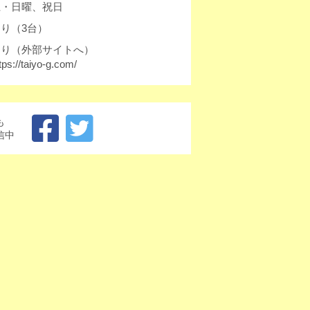
土・日曜、祝日
り（3台）
あり（外部サイトへ）
tps://taiyo-g.com/
も
信中