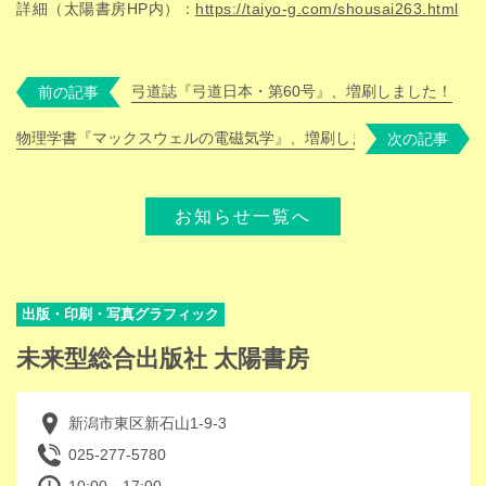
詳細（太陽書房HP内）：
https://
taiyo-g.com/shousai263.html
弓道誌『弓道日本・第60号』、増刷しました！
前の記事
物理学書『マックスウェルの電磁気学』、増刷しました。
次の記事
お知らせ一覧へ
出版・印刷・写真グラフィック
未来型総合出版社 太陽書房
新潟市東区新石山1-9-3
025-277-5780