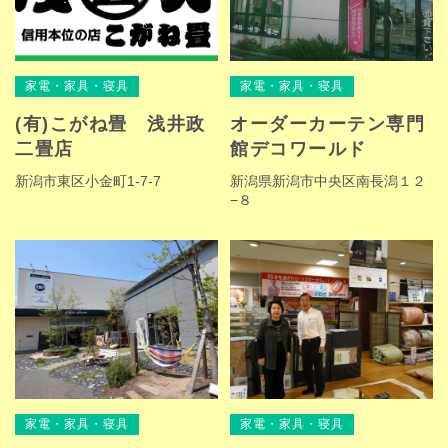
家電・家具・寝具
家電・家具・寝具
(有)こがね畳 浅井政
オーダーカーテン専門
二畳店
館デコワールド
新潟市東区小金町1-7-7
新潟県新潟市中央区南長潟１２
−８
家電・家具・寝具
家電・家具・寝具