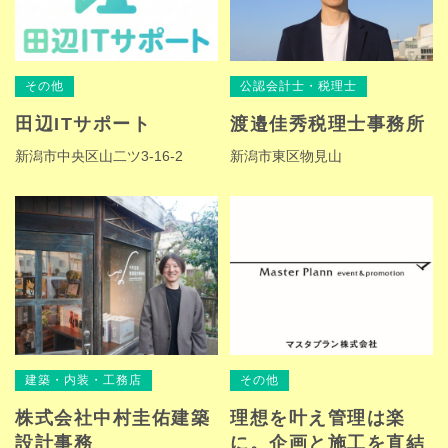
その他
公認会計士・税理士
田辺ITサポート
渡邉佳秀税理士事務所
新潟市中央区山二ツ3-16-2
新潟市東区物見山
建築・内装・工務店
その他
株式会社中村圭佑建築
理想を叶え管理は楽
設計事務
に。企画と施工を直結