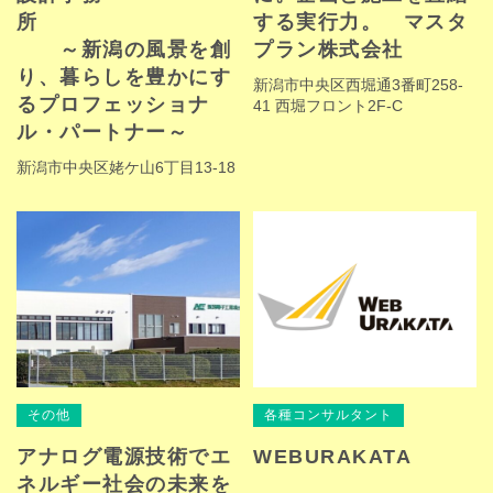
所
する実行力。 マスタ
～新潟の風景を創
プラン株式会社
り、暮らしを豊かにす
新潟市中央区西堀通3番町258-
るプロフェッショナ
41 西堀フロント2F-C
ル・パートナー～
新潟市中央区姥ケ山6丁目13-18
その他
各種コンサルタント
アナログ電源技術でエ
WEBURAKATA
ネルギー社会の未来を