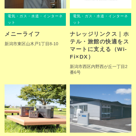
電気・ガス・水道・インターネ
電気・ガス・水道・インターネ
ット
ット
メニーライフ
ナレッジリンクス｜ホ
テル・旅館の快適をス
新潟市東区山木戸1丁目8-10
マートに支える（Wi-
Fi×DX）
新潟市西区内野西が丘一丁目2
番6号